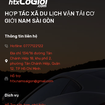
HỢP TÁC XÃ DU LỊCH VẬN TẢI CƠ
GIỚI NAM SÀI GÒN
Thông tin liên hệ
Hotline: 0777122122
Địa chỉ: 134/16 đường Tân
Chánh Hiệp 18, khu phố 2,
phường Tân Chánh Hiệp, Quận
12, TP Hồ Chí Minh
Hỗ trợ:
htx.namsaigon@gmail.com
Dịch vụ
Hỗ Trợ cấp tem, phù hiệu