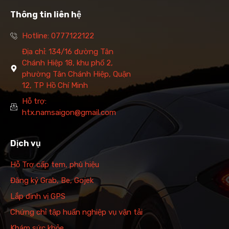
Thông tin liên hệ
Hotline: 0777122122
Địa chỉ: 134/16 đường Tân
Chánh Hiệp 18, khu phố 2,
phường Tân Chánh Hiệp, Quận
12, TP Hồ Chí Minh
Hỗ trợ:
htx.namsaigon@gmail.com
Dịch vụ
Hỗ Trợ cấp tem, phù hiệu
Đăng ký Grab, Be, Gojek
Lắp định vị GPS
Chứng chỉ tập huấn nghiệp vụ vận tải
Khám sức khỏe