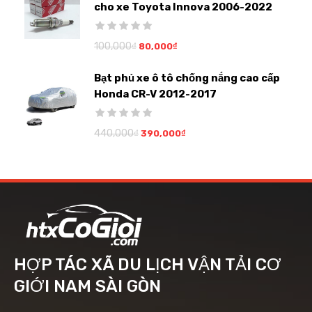
cho xe Toyota Innova 2006-2022
100,000
₫
80,000
₫
Bạt phủ xe ô tô chống nắng cao cấp
Honda CR-V 2012-2017
440,000
₫
390,000
₫
HỢP TÁC XÃ DU LỊCH VẬN TẢI CƠ
GIỚI NAM SÀI GÒN