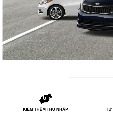
KIẾM THÊM THU NHÂP
TỰ 