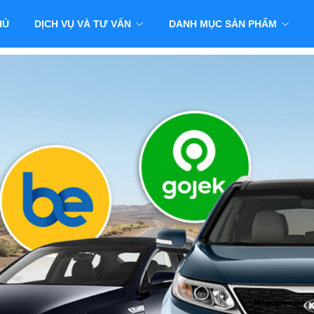
HỦ
DỊCH VỤ VÀ TƯ VẤN
DANH MỤC SẢN PHẨM