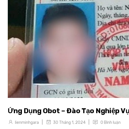
Ứng Dụng Obot – Đào Tạo Nghiệp Vụ
|
|
lienminhgara
0 Bình luận
30 Tháng 1, 2024