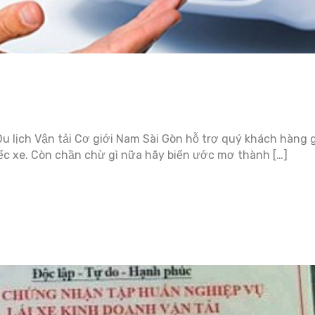
u lịch Vận tải Cơ giới Nam Sài Gòn hỗ trợ quý khách hàng g
iếc xe. Còn chần chừ gì nữa hãy biến ước mơ thành […]