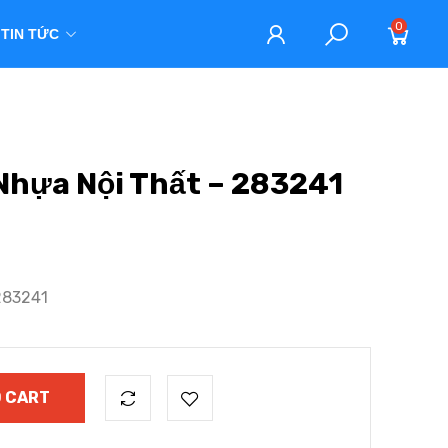
0
TIN TỨC
hựa Nội Thất – 283241
283241
 CART