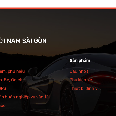
ỚI NAM SÀI GÒN
Sản phẩm
tem, phù hiệu
Dầu nhớt
, Be, Gojek
Phụ kiện xe
 GPS
Thiết bị định vị
ập huấn nghiệp vụ vận tải
hỏe