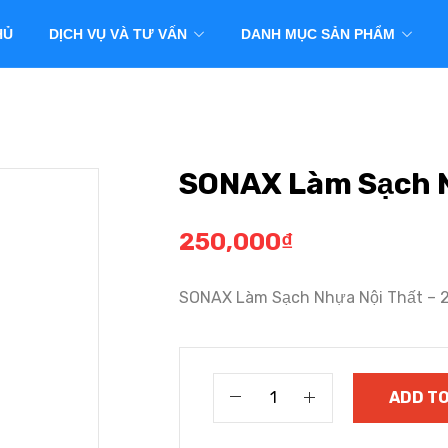
HỦ
DỊCH VỤ VÀ TƯ VẤN
DANH MỤC SẢN PHẨM
SONAX Làm Sạch N
250,000
₫
SONAX Làm Sạch Nhựa Nội Thất – 
ADD TO