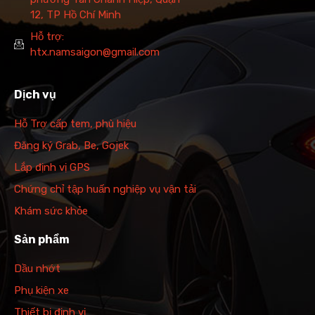
12, TP Hồ Chí Minh
Hỗ trợ:
htx.namsaigon@gmail.com
Dịch vụ
Hỗ Trợ cấp tem, phù hiệu
Đăng ký Grab, Be, Gojek
Lắp định vị GPS
Chứng chỉ tập huấn nghiệp vụ vận tải
Khám sức khỏe
Sản phẩm
Dầu nhớt
Phụ kiện xe
Thiết bị định vị