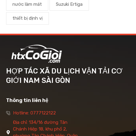
nước làm mát
Suzuki Ertiga
thiết bị định vị
HỢP TÁC XÃ DU LỊCH VẬN TẢI CƠ
GIỚI NAM SÀI GÒN
Thông tin liên hệ
Hotline: 0777122122
Địa chỉ: 134/16 đường Tân
Chánh Hiệp 18, khu phố 2,
phường Tân Chánh Hiệp, Quận