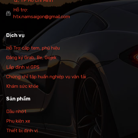
12, TP Hồ Chí Minh
Hỗ trợ:
htx.namsaigon@gmail.com
Dịch vụ
Hỗ Trợ cấp tem, phù hiệu
Đăng ký Grab, Be, Gojek
Lắp định vị GPS
Chứng chỉ tập huấn nghiệp vụ vận tải
Khám sức khỏe
Sản phẩm
Dầu nhớt
Phụ kiện xe
Thiết bị định vị