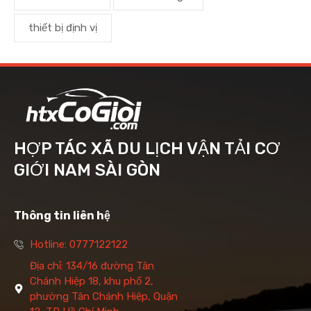
thiết bị định vị
HỢP TÁC XÃ DU LỊCH VẬN TẢI CƠ
GIỚI NAM SÀI GÒN
Thông tin liên hệ
Hotline: 0777122122
Địa chỉ: 134/16 đường Tân
Chánh Hiệp 18, khu phố 2,
phường Tân Chánh Hiệp, Quận