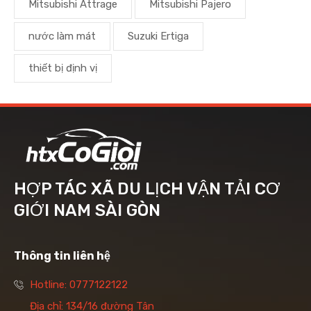
Mitsubishi Attrage
Mitsubishi Pajero
nước làm mát
Suzuki Ertiga
thiết bị định vị
HỢP TÁC XÃ DU LỊCH VẬN TẢI CƠ
GIỚI NAM SÀI GÒN
Thông tin liên hệ
Hotline: 0777122122
Địa chỉ: 134/16 đường Tân