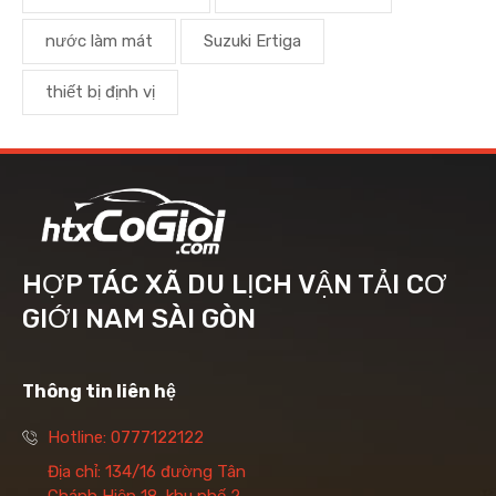
nước làm mát
Suzuki Ertiga
thiết bị định vị
HỢP TÁC XÃ DU LỊCH VẬN TẢI CƠ
GIỚI NAM SÀI GÒN
Thông tin liên hệ
Hotline: 0777122122
Địa chỉ: 134/16 đường Tân
Chánh Hiệp 18, khu phố 2,